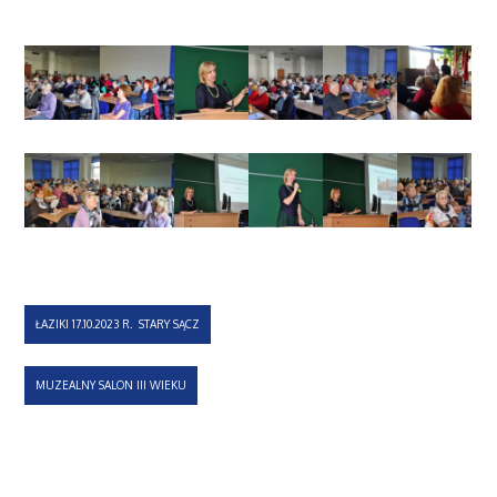
Nawigacja
ŁAZIKI 17.10.2023 R. STARY SĄCZ
wpisu
MUZEALNY SALON III WIEKU