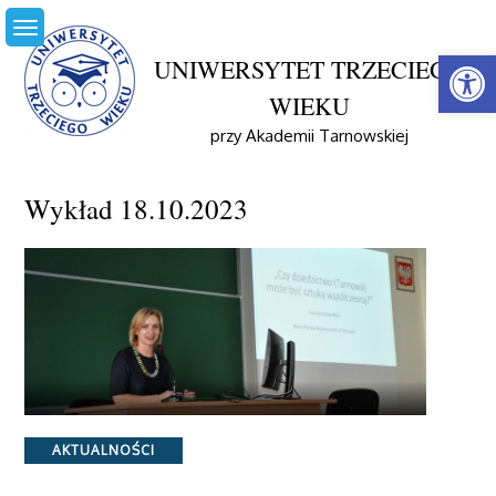
Skip
to
Open
content
UNIWERSYTET TRZECIEGO
WIEKU
przy Akademii Tarnowskiej
Home
Aktualności
Wykład 18.10.2023
Wykład 18.10.2023
Categories
AKTUALNOŚCI