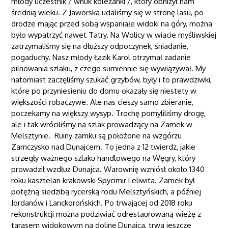
młody uczestnik / wnuk koleżanki /, który obniżył nam
średnią wieku. Z Jaworska udaliśmy się w stronę lasu, po
drodze mając przed sobą wspaniałe widoki na góry, można
było wypatrzyć nawet Tatry. Na Wolicy w wiacie myśliwskiej
zatrzymaliśmy się na dłuższy odpoczynek, śniadanie,
pogaduchy. Nasz młody Łazik Karol otrzymał zadanie
pilnowania szlaku, z czego sumiennie się wywiązywał. My
natomiast zaczęliśmy szukać grzybów, były i to prawdziwki,
które po przyniesieniu do domu okazały się niestety w
większości robaczywe. Ale nas cieszy samo zbieranie,
poczekamy na większy wysyp. Trochę pomyliliśmy drogę,
ale i tak wróciliśmy na szlak prowadzący na Zamek w
Melsztynie. Ruiny zamku są położone na wzgórzu
Zamczysko nad Dunajcem. To jedna z 12 twierdz, jakie
strzegły ważnego szlaku handlowego na Węgry, który
prowadził wzdłuż Dunajca. Warownię wzniósł około 1340
roku kasztelan krakowski Spycimir Leliwita. Zamek był
potężną siedzibą rycerską rodu Melsztyńskich, a później
Jordanów i Lanckorońskich. Po trwającej od 2018 roku
rekonstrukcji można podziwiać odrestaurowaną wieżę z
tarasem widokowym na dolinę Dunajca, trwa jeszcze