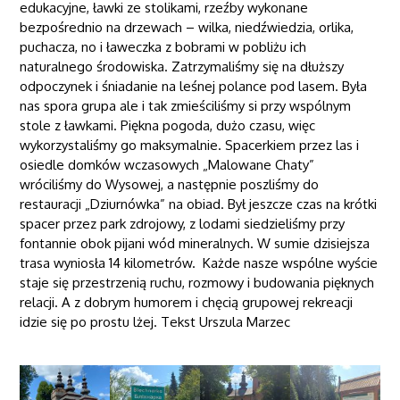
edukacyjne, ławki ze stolikami, rzeźby wykonane
bezpośrednio na drzewach – wilka, niedźwiedzia, orlika,
puchacza, no i ławeczka z bobrami w pobliżu ich
naturalnego środowiska. Zatrzymaliśmy się na dłuższy
odpoczynek i śniadanie na leśnej polance pod lasem. Była
nas spora grupa ale i tak zmieściliśmy si przy wspólnym
stole z ławkami. Piękna pogoda, dużo czasu, więc
wykorzystaliśmy go maksymalnie. Spacerkiem przez las i
osiedle domków wczasowych „Malowane Chaty”
wróciliśmy do Wysowej, a następnie poszliśmy do
restauracji „Dziurnówka” na obiad. Był jeszcze czas na krótki
spacer przez park zdrojowy, z lodami siedzieliśmy przy
fontannie obok pijani wód mineralnych. W sumie dzisiejsza
trasa wyniosła 14 kilometrów. Każde nasze wspólne wyście
staje się przestrzenią ruchu, rozmowy i budowania pięknych
relacji. A z dobrym humorem i chęcią grupowej rekreacji
idzie się po prostu lżej. Tekst Urszula Marzec