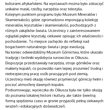
kulturami afrykańskimi. Na wystawach można było zobaczyć
unikalne maski, rzeźby, narzędzia oraz tekstylia.
Kolejnym punktem programu było Muzeum Minerałów i
Skamieniałości, gdzie zgromadzono imponującą kolekcję
minerałów, kryształów i skamieniałości, pochodzących z
różnych zakątków świata. Uczestnicy z zainteresowaniem
oglądali piękne kryształy, ciekawie opisując ich właściwości i
pochodzenie. To miejsce zachęciło do refleksji nad
bogactwem naturalnego świata i jego ewolucją.
Na koniec odwiedziliśmy Muzeum Górnictwa, które ukazało
tradycję i techniki wydobycia surowców w Olkuszu.
Ekspozycje przedstawiały narzędzia, stroje górników oraz
makiety kopalń, co pozwoliło nam lepiej zrozumieć trudną i
niebezpieczną pracę osób pracujących pod ziemią.
Uczestnicy mieli okazję również przymierzyć górniczy hełm i
poczuć atmosferę dawnych kopalni.
Podsumowując, wycieczka do Olkusza była nie tylko okazją
do poznania lokalnej historii i kultury, ale także świetną
formą spędzenia czasu w gronie przyjaciół, pełną ciekawych
wrażeń i edukacyjnych doświadczeń.