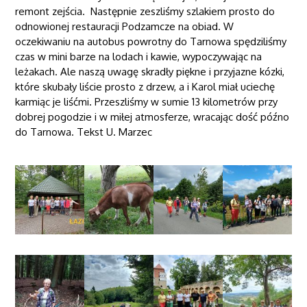
remont zejścia. Następnie zeszliśmy szlakiem prosto do
odnowionej restauracji Podzamcze na obiad. W
oczekiwaniu na autobus powrotny do Tarnowa spędziliśmy
czas w mini barze na lodach i kawie, wypoczywając na
leżakach. Ale naszą uwagę skradły piękne i przyjazne kózki,
które skubały liście prosto z drzew, a i Karol miał uciechę
karmiąc je liśćmi. Przeszliśmy w sumie 13 kilometrów przy
dobrej pogodzie i w miłej atmosferze, wracając dość późno
do Tarnowa. Tekst U. Marzec