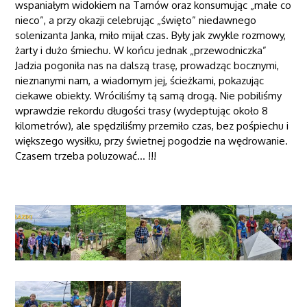
wspaniałym widokiem na Tarnów oraz konsumując „małe co
nieco”, a przy okazji celebrując „święto” niedawnego
solenizanta Janka, miło mijał czas. Były jak zwykle rozmowy,
żarty i dużo śmiechu. W końcu jednak „przewodniczka”
Jadzia pogoniła nas na dalszą trasę, prowadząc bocznymi,
nieznanymi nam, a wiadomym jej, ścieżkami, pokazując
ciekawe obiekty. Wróciliśmy tą samą drogą. Nie pobiliśmy
wprawdzie rekordu długości trasy (wydeptując około 8
kilometrów), ale spędziliśmy przemiło czas, bez pośpiechu i
większego wysiłku, przy świetnej pogodzie na wędrowanie.
Czasem trzeba poluzować… !!!