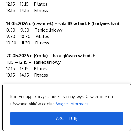
12.15 – 13.15 – Pilates
13.15 – 14.15 – Fitness
14.05.2026 r. (czwartek) – sala 113 w bud. E (budynek hali)
8.30 – 9.30 – Taniec liniowy
9.30 – 10.30 – Pilates
10.30 – 11.30 – Fitness
20.05.2026 r. (środa) – hala główna w bud. E
11.15 – 12.15 – Taniec liniowy
12.15 – 13.15 – Pilates
13.15 – 14.15 – Fitness
21.05.2026 r. (czwartek) – sala 113 w bud. E (budynek hali)
8.30 – 9.30 – Taniec liniowy
Kontynuując korzystanie ze strony, wyrażasz zgodę na
9.30 – 10.30 – Pilates
używanie plików cookie
Więcej informacji
10.30 – 11.30 – Fitness
AKCEPTUJĘ
Ze względu ma fakt iż sala 113 to sala sportów walki
obowiązuje zakaz wchodzenia na nią w butach. Oznacza to,