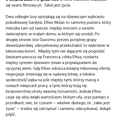
się seans filmowy pt.
Takie jest życie.
Dwa odległe losy spotykają się na dziewiczym wybrzeżu
południowej Sardynii. Efisio Mulas to samotny pasterz, który
mieszka tam od zawsze, między morzem a swoimi
zwierzętami, w małym domu, w którym się urodził. Po
drugiej stronie stoi Giacomo, prezes potężnej grupy
deweloperskiej, zdecydowany przekształcić to wybrzeże w
luksusowy kurort. Między tymi nie dającymi się pogodzić
światami porusza się Francesca, córka Efisia, rozdarta
między syrenim śpiewem zmian a przywiązaniem do
ojczystej ziemi. Gdy Efisio odrzuca kolejną milionową ofertę,
negocjacje zmieniają się w sądową bitwę, a lokalna
społeczność pęka na pół: między tymi, którzy marzą o
nowych miejscach pracy, a tymi, którzy boją się
bezpowrotnej utraty własnej tożsamości. Jednak Efisio
czuje się silny dzięki wartościom, którym ufa, oraz pamięci o
przodkach; wie, że czasem – właśnie dlatego, że „takie jest
życie” – trzeba się zatrzymać i samemu zdecydować, dokąd
pójść.