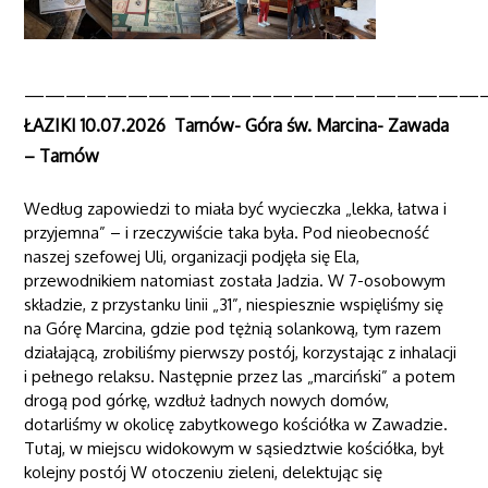
——————————————————————
ŁAZIKI 10.07.2026 Tarnów- Góra św. Marcina- Zawada
– Tarnów
Według zapowiedzi to miała być wycieczka „lekka, łatwa i
przyjemna” – i rzeczywiście taka była. Pod nieobecność
naszej szefowej Uli, organizacji podjęła się Ela,
przewodnikiem natomiast została Jadzia. W 7-osobowym
składzie, z przystanku linii „31”, niespiesznie wspięliśmy się
na Górę Marcina, gdzie pod tężnią solankową, tym razem
działającą, zrobiliśmy pierwszy postój, korzystając z inhalacji
i pełnego relaksu. Następnie przez las „marciński” a potem
drogą pod górkę, wzdłuż ładnych nowych domów,
dotarliśmy w okolicę zabytkowego kościółka w Zawadzie.
Tutaj, w miejscu widokowym w sąsiedztwie kościółka, był
kolejny postój W otoczeniu zieleni, delektując się