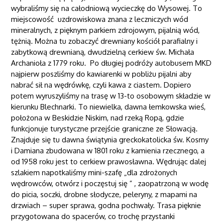
wybraliśmy się na całodniową wycieczkę do Wysowej. To
miejscowość uzdrowiskowa znana z leczniczych wód
mineralnych, z pięknym parkiem zdrojowym, pijalnią wód,
tężnią. Można tu zobaczyć drewniany kościół parafialny i
zabytkową drewnianą, dwudzielną cerkiew św. Michała
Archanioła z 1779 roku. Po długiej podróży autobusem MKD
najpierw poszliśmy do kawiarenki w pobliżu pijalni aby
nabrać sił na wędrówkę, czyli kawa z ciastem. Dopiero
potem wyruszyliśmy na trasę w 13-to osobowym składzie w
kierunku Blechnarki. To niewielka, dawna łemkowska wieś,
położona w Beskidzie Niskim, nad rzeką Ropą, gdzie
funkcjonuje turystyczne przejście graniczne ze Słowacją.
Znajduje się tu dawna świątynia greckokatolicka św. Kosmy
i Damiana zbudowana w 1801 roku z kamienia rzecznego, a
od 1958 roku jest to cerkiew prawosławna. Wędrując dalej
szlakiem napotkaliśmy mini-szafę „dla zdrożonych
wędrowców, otwórz i poczęstuj się ” , zaopatrzoną w wodę
do picia, soczki, drobne słodycze, peleryny, z mapami na
drzwiach – super sprawa, godna pochwały. Trasa pięknie
przygotowana do spacerów, co trochę przystanki