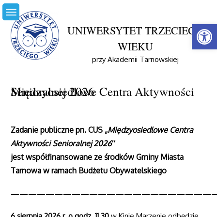
Skip
to
Open
content
UNIWERSYTET TRZECIEGO
Home
WIEKU
Międzyosiedlowe Centrum Aktywności Senioralnej
(MCAS)
przy Akademii Tarnowskiej
Międzyosiedlowe Centra Aktywności Senioralnej 2026
Międzyosiedlowe Centra Aktywności Senioralnej 2026
Zadanie publiczne pn. CUS „
Międzyosiedlowe Centra
Aktywności Senioralnej 2026″
jest współfinansowane ze środków Gminy Miasta
Tarnowa w ramach Budżetu Obywatelskiego
———————————————————————
6 sierpnia 2026 r. o godz. 11.30
w Kinie Marzenie odbędzie