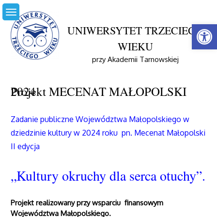
Skip
to
Open
content
UNIWERSYTET TRZECIEGO
WIEKU
Home
Projekt MECENAT MAŁOPOLSKI
przy Akademii Tarnowskiej
Projekt MECENAT MAŁOPOLSKI 2024
Projekt MECENAT MAŁOPOLSKI 2024
Zadanie publiczne Województwa Małopolskiego
w
dziedzinie kultury w 2024 roku
pn. Mecenat Małopolski
II edycja
„Kultury okruchy dla serca otuchy”.
Projekt realizowany przy wsparciu finansowym
Województwa Małopolskiego.