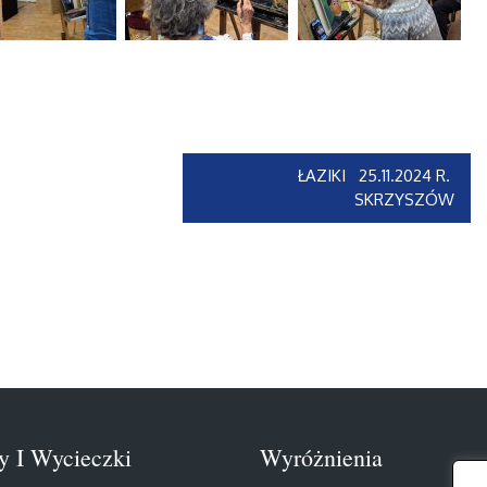
ŁAZIKI 25.11.2024 R.
SKRZYSZÓW
y I Wycieczki
Wyróżnienia