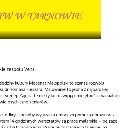
kie zespołu Vena.
ziedziny kultury Mecenat Małopolski to szansa rozwoju
za dr Romana Fleszara. Malowanie to jedna z najbardziej
astycznej. Zajęcia te nie tylko rozwijają umiejętności manualne i
wie psychiczne seniorów.
kie, odkryli sposoby wyrażania emocji za pomocą obrazu oraz
fektem 14 godzinnych warsztatów są prace malarskie – pejzaże
ń i artystycznych wizji. Prace te zostaną wystawione na