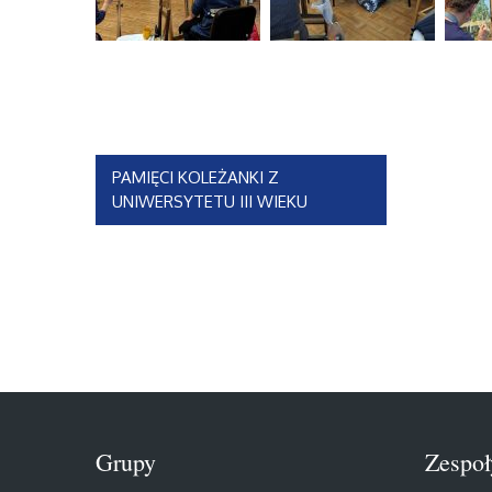
Nawigacja
PAMIĘCI KOLEŻANKI Z
UNIWERSYTETU III WIEKU
wpisu
Grupy
Zespoł