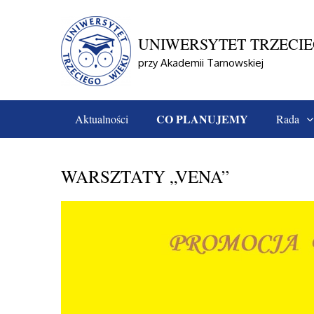
Skip
to
content
UNIWERSYTET TRZECI
przy Akademii Tarnowskiej
CO PLANUJEMY
Aktualności
Rada
Home
Aktualności
WARSZTATY „VENA”
WARSZTATY „VENA”