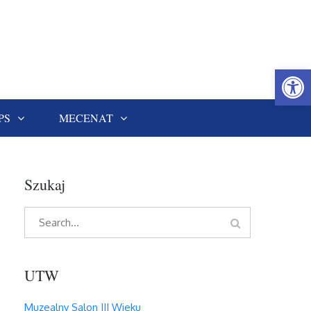
Open
PS
MECENAT
Szukaj
Search
Search
for:
UTW
Muzealny Salon III Wieku