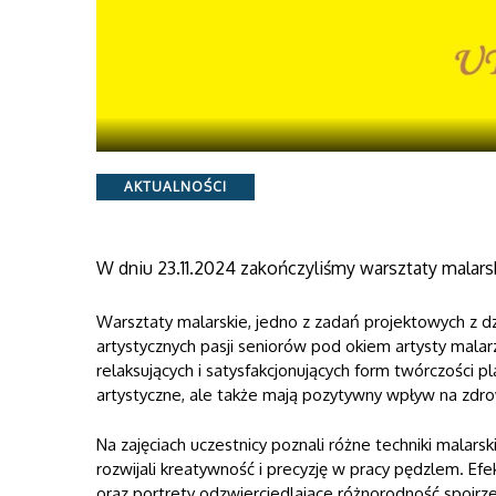
Categories
AKTUALNOŚCI
W dniu 23.11.2024 zakończyliśmy warsztaty malars
Warsztaty malarskie, jedno z zadań projektowych z d
artystycznych pasji seniorów pod okiem artysty malar
relaksujących i satysfakcjonujących form twórczości pl
artystyczne, ale także mają pozytywny wpływ na zdro
Na zajęciach uczestnicy poznali różne techniki malars
rozwijali kreatywność i precyzję w pracy pędzlem. E
oraz portrety odzwierciedlające różnorodność spojrze