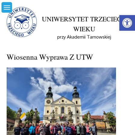
Skip
to
Open
content
UNIWERSYTET TRZECIEGO
WIEKU
przy Akademii Tarnowskiej
Home
Aktualności
Wiosenna Wyprawa Z UTW
Wiosenna Wyprawa Z UTW