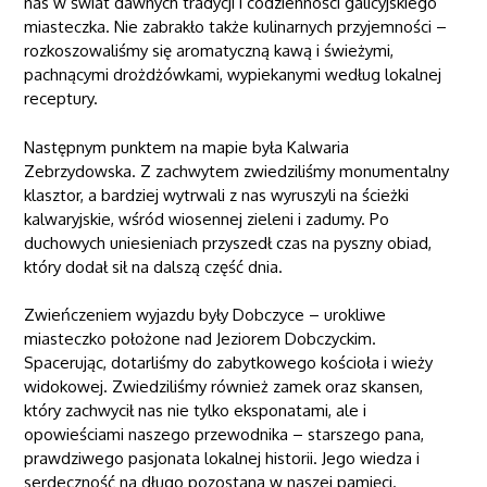
nas w świat dawnych tradycji i codzienności galicyjskiego
miasteczka. Nie zabrakło także kulinarnych przyjemności –
rozkoszowaliśmy się aromatyczną kawą i świeżymi,
pachnącymi drożdżówkami, wypiekanymi według lokalnej
receptury.
Następnym punktem na mapie była Kalwaria
Zebrzydowska. Z zachwytem zwiedziliśmy monumentalny
klasztor, a bardziej wytrwali z nas wyruszyli na ścieżki
kalwaryjskie, wśród wiosennej zieleni i zadumy. Po
duchowych uniesieniach przyszedł czas na pyszny obiad,
który dodał sił na dalszą część dnia.
Zwieńczeniem wyjazdu były Dobczyce – urokliwe
miasteczko położone nad Jeziorem Dobczyckim.
Spacerując, dotarliśmy do zabytkowego kościoła i wieży
widokowej. Zwiedziliśmy również zamek oraz skansen,
który zachwycił nas nie tylko eksponatami, ale i
opowieściami naszego przewodnika – starszego pana,
prawdziwego pasjonata lokalnej historii. Jego wiedza i
serdeczność na długo pozostaną w naszej pamięci.