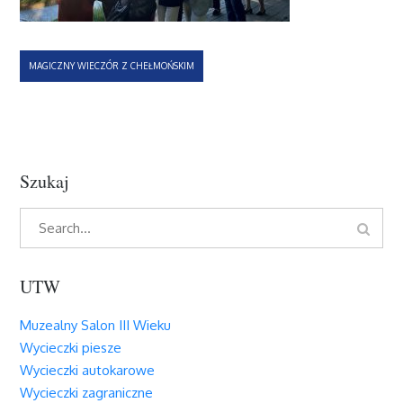
Nawigacja
MAGICZNY WIECZÓR Z CHEŁMOŃSKIM
wpisu
Szukaj
Search
Search
for:
UTW
Muzealny Salon III Wieku
Wycieczki piesze
Wycieczki autokarowe
Wycieczki zagraniczne