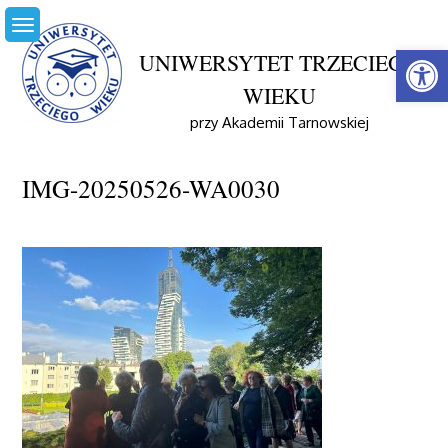
Skip
to
Open
content
UNIWERSYTET TRZECIEGO
WIEKU
Home
Aktualności
Magiczny Wieczór Z Chełmońskim
przy Akademii Tarnowskiej
IMG-20250526-WA0030
IMG-20250526-WA0030