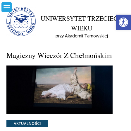
Skip
to
Open
content
UNIWERSYTET TRZECIEGO
WIEKU
przy Akademii Tarnowskiej
Home
Aktualności
Magiczny Wieczór Z Chełmońskim
Magiczny Wieczór Z Chełmońskim
Categories
AKTUALNOŚCI