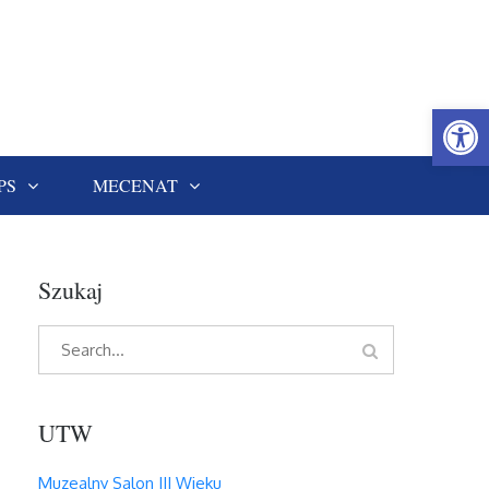
Open
PS
MECENAT
Szukaj
Search
Search
for:
UTW
Muzealny Salon III Wieku