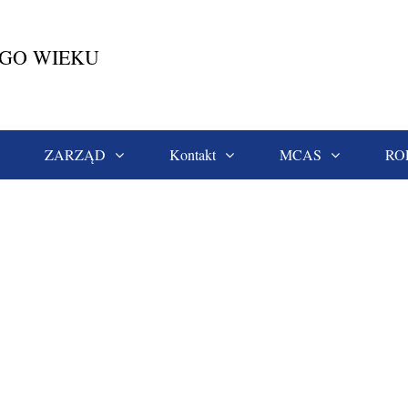
EGO WIEKU
ZARZĄD
Kontakt
MCAS
RO
chenek
9