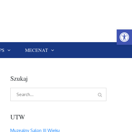
Open
PS
MECENAT
Szukaj
Search
Search
for:
UTW
Muzealny Salon III Wieku