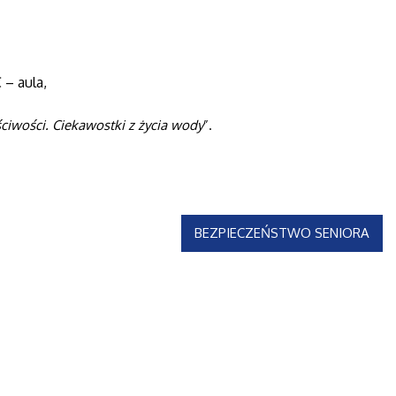
 – aula,
ściwości. Ciekawostki z życia wody
”.
BEZPIECZEŃSTWO SENIORA