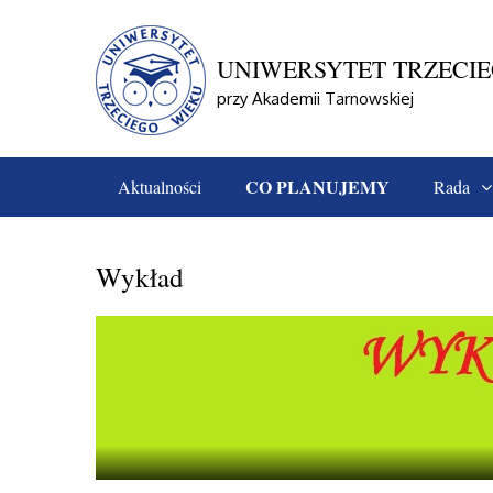
Skip
to
content
UNIWERSYTET TRZECI
przy Akademii Tarnowskiej
CO PLANUJEMY
Aktualności
Rada
Home
Co Planujemy
Wykład
Wykład