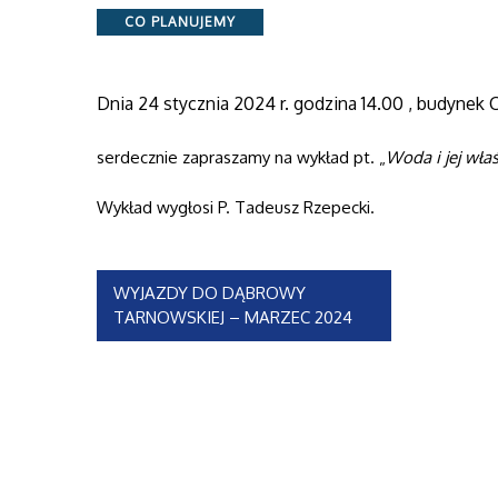
Categories
CO PLANUJEMY
Dnia 24 stycznia 2024 r. godzina 14.00 , budynek C
serdecznie zapraszamy na wykład pt. „
Woda i jej wła
Wykład wygłosi P. Tadeusz Rzepecki.
Nawigacja
WYJAZDY DO DĄBROWY
TARNOWSKIEJ – MARZEC 2024
wpisu