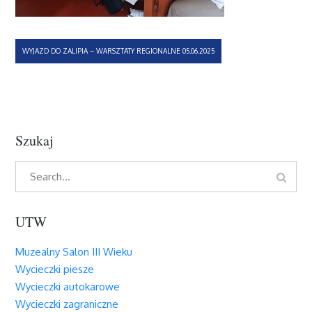
Nawigacja
WYJAZD DO ZALIPIA – WARSZTATY REGIONALNE 05.06.2025
wpisu
Szukaj
Search
Search
for:
UTW
Muzealny Salon III Wieku
Wycieczki piesze
Wycieczki autokarowe
Wycieczki zagraniczne