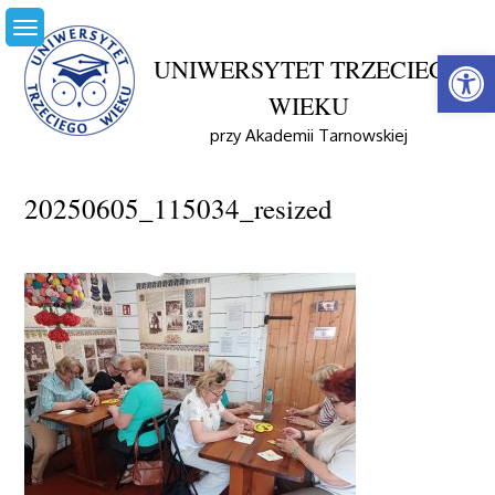
Skip
to
Open
content
UNIWERSYTET TRZECIEGO
WIEKU
Home
Aktualności
Wyjazd Do Zalipia – Warsztaty Regionalne 05.06.2025
przy Akademii Tarnowskiej
20250605_115034_resized
20250605_115034_resized