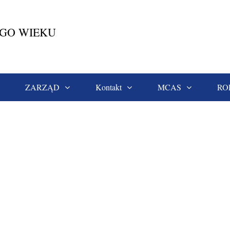
EGO WIEKU
ZARZĄD
Kontakt
MCAS
RO
 I Stara Lubownia
IMG-20250430-WA0010