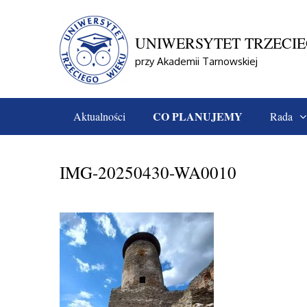
Skip
to
content
UNIWERSYTET TRZECI
przy Akademii Tarnowskiej
CO PLANUJEMY
Aktualności
Rada
Home
Aktualności
Zakopane, Szaflary, Ludźmierz
IMG-20250430-WA0010