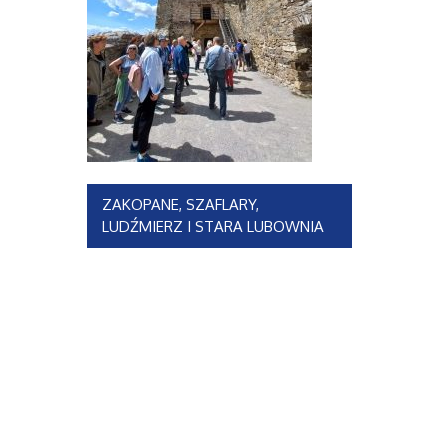
Nawigacja
ZAKOPANE, SZAFLARY,
LUDŹMIERZ I STARA LUBOWNIA
wpisu