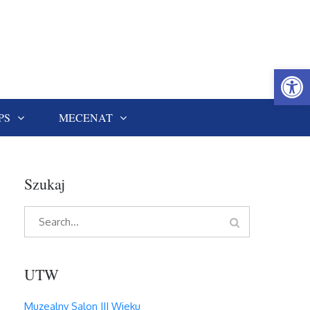
Open
PS
MECENAT
Szukaj
Search
Search
for:
UTW
Muzealny Salon III Wieku