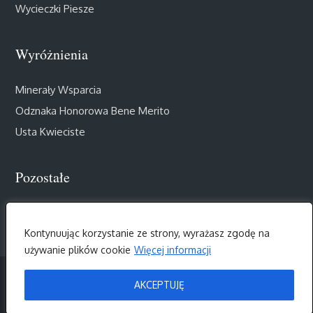
Wycieczki Piesze
Wyróżnienia
Minerały Wsparcia
Odznaka Honorowa Bene Merito
Usta Kwieciste
Pozostałe
Muzealny Salon III Wieku
Kontynuując korzystanie ze strony, wyrażasz zgodę na
używanie plików cookie
Więcej informacji
AKCEPTUJĘ
Copyright © 2026
UNIWERSYTET TRZECIEGO WIEKU