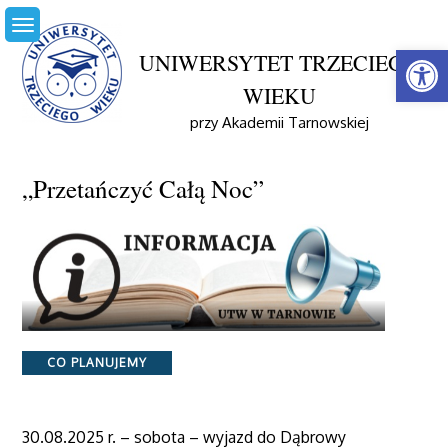
Skip
to
Open
content
UNIWERSYTET TRZECIEGO
WIEKU
przy Akademii Tarnowskiej
Home
Co Planujemy
„Przetańczyć Całą Noc”
„Przetańczyć Całą Noc”
Categories
CO PLANUJEMY
30.08.2025 r. – sobota – wyjazd do Dąbrowy