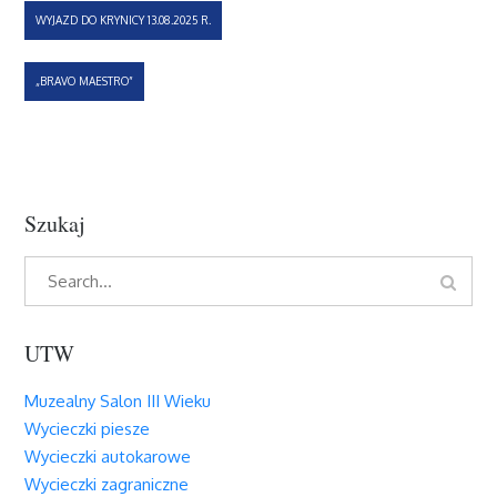
Nawigacja
WYJAZD DO KRYNICY 13.08.2025 R.
wpisu
„BRAVO MAESTRO”
Szukaj
Search
Search
for:
UTW
Muzealny Salon III Wieku
Wycieczki piesze
Wycieczki autokarowe
Wycieczki zagraniczne