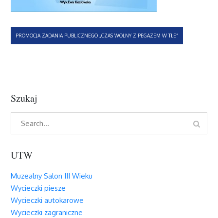
Nawigacja
PROMOCJA ZADANIA PUBLICZNEGO „CZAS WOLNY Z PEGAZEM W TLE”
wpisu
Szukaj
Search
Search
for:
UTW
Muzealny Salon III Wieku
Wycieczki piesze
Wycieczki autokarowe
Wycieczki zagraniczne