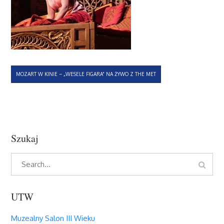
Nawigacja
MOZART W KINIE – „WESELE FIGARA” NA ŻYWO Z THE MET
wpisu
Szukaj
Search
Search
for:
UTW
Muzealny Salon III Wieku