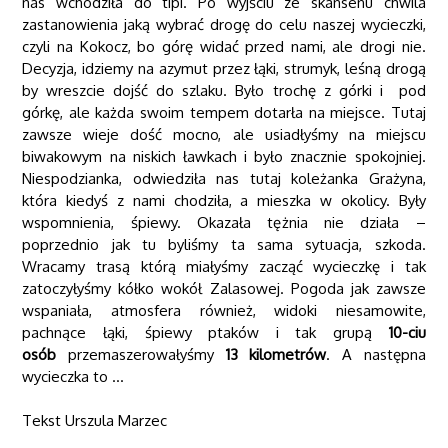
nas wchodziła do tipi. Po wyjściu ze skansenu chwila
zastanowienia jaką wybrać drogę do celu naszej wycieczki,
czyli na Kokocz, bo górę widać przed nami, ale drogi nie.
Decyzja, idziemy na azymut przez łąki, strumyk, leśną drogą
by wreszcie dojść do szlaku. Było trochę z górki i pod
górkę, ale każda swoim tempem dotarła na miejsce. Tutaj
zawsze wieje dość mocno, ale usiadłyśmy na miejscu
biwakowym na niskich ławkach i było znacznie spokojniej.
Niespodzianka, odwiedziła nas tutaj koleżanka Grażyna,
która kiedyś z nami chodziła, a mieszka w okolicy. Były
wspomnienia, śpiewy. Okazała tężnia nie działa –
poprzednio jak tu byliśmy ta sama sytuacja, szkoda.
Wracamy trasą którą miałyśmy zacząć wycieczkę i tak
zatoczyłyśmy kółko wokół Zalasowej. Pogoda jak zawsze
wspaniała, atmosfera również, widoki niesamowite,
pachnące łąki, śpiewy ptaków i tak grupą
10-ciu
osób
przemaszerowałyśmy
13 kilometrów
. A następna
wycieczka to …
Tekst Urszula Marzec