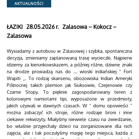
Categories
AKTUALNOŚCI
ŁAZIKI 28.05.2026 r. Zalasowa – Kokocz –
Zalasowa
Wysiadamy z autobusu w Zalasowej i szybka, spontaniczna
decyzja, zmieniamy zaplanowaną trasę wycieczki. Najpierw
idziemy za kierunkowskazem, a później różne, dziwne znaki
na drodze prowadzą nas do … wioski indiańskiej ” Fort
Wapiti „. To rodzaj skansenu, obozowiska Indian Ameryki
Północnej takich plemion jak Siuksowie, Czejenowie czy
Czarne Stopy. To pięknie zagospodarowany teren z
kolorowymi namiotami tipi, wyposażone w przedmioty,
jakich używali w dawnych czasach. W ” domu opowieści ”
można zobaczyć ich stroje, różne rodzaje broni i inne
ciekawe rekwizyty. Miałyśmy niewiele czasu na zwiedzanie,
bo właśnie przyjechały dzieci na zorganizowane dla nich
zajęcia, ale i tak poczułyśmy magię tego miejsca, każda z