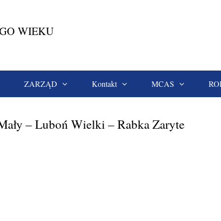
EGO WIEKU
ZARZĄD
Kontakt
MCAS
RO
uboń Mały – Luboń Wielki – Rabka Zaryte
ały – Luboń Wielki – Rabka Zaryte