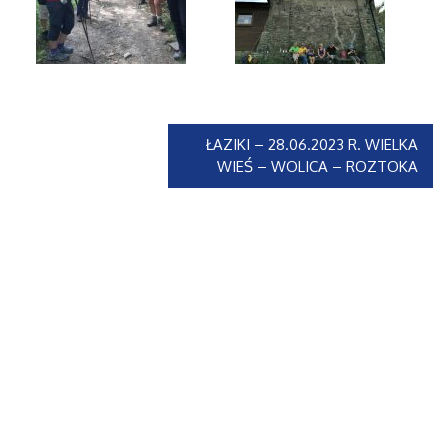
ŁAZIKI – 28.06.2023 R. WIELKA
WIEŚ – WOLICA – ROZTOKA