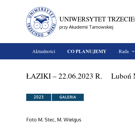
Skip
to
content
UNIWERSYTET TRZECI
przy Akademii Tarnowskiej
CO PLANUJEMY
Aktualności
Rada
Home
Galeria
2023
ŁAZIKI – 22.06.2023 R. L
ŁAZIKI – 22.06.2023 R. Luboń M
Categories
2023
GALERIA
Foto M. Stec, M. Wielgus