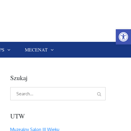
Open
PS
MECENAT
Szukaj
Search
Search
for:
UTW
Muzealny Salon III Wieku