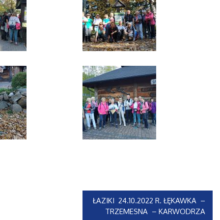
ŁAZIKI 24.10.2022 R. ŁĘKAWKA –
TRZEMESNA – KARWODRZA