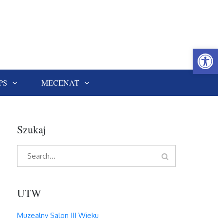
Open
PS
MECENAT
Szukaj
Search
Search
for:
UTW
Muzealny Salon III Wieku