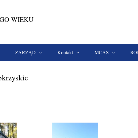
EGO WIEKU
ZARZĄD
Kontakt
MCAS
RO
Góry Świętokrzyskie
okrzyskie