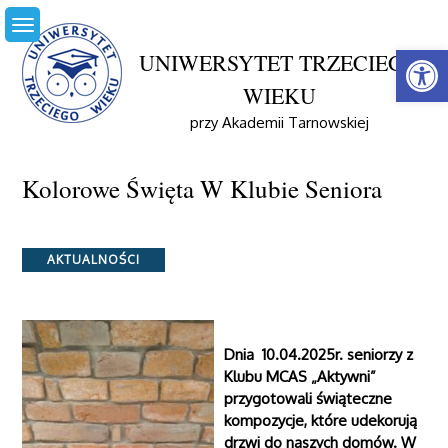
Skip
to
Open
content
UNIWERSYTET TRZECIEGO
WIEKU
przy Akademii Tarnowskiej
Home
Aktualności
Kolorowe Święta W Klubie Seniora
Kolorowe Święta W Klubie Seniora
Categories
AKTUALNOŚCI
Dnia 10.04.2025r. seniorzy z
Klubu MCAS „Aktywni”
przygotowali świąteczne
kompozycje, które udekorują
drzwi do naszych domów. W