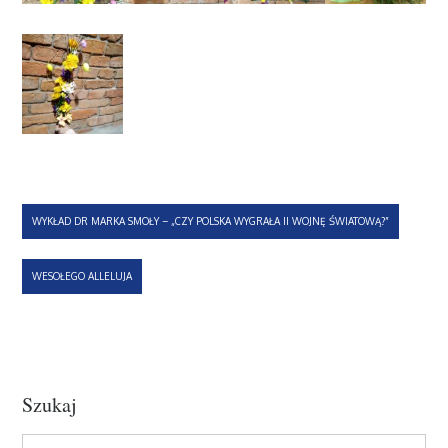
Nawigacja
WYKŁAD DR MARKA SMOŁY – „CZY POLSKA WYGRAŁA II WOJNĘ ŚWIATOWĄ?”
wpisu
WESOŁEGO ALLELUJA
Szukaj
Search