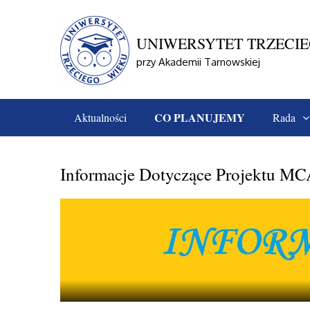
Skip
to
content
UNIWERSYTET TRZECI
przy Akademii Tarnowskiej
CO PLANUJEMY
Aktualności
Rada
Home
Co Planujemy
Informacje Dotyczące Pro
Informacje Dotyczące Projektu 