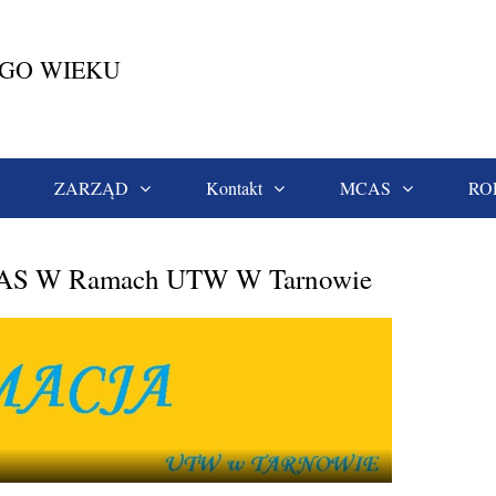
EGO WIEKU
ZARZĄD
Kontakt
MCAS
RO
jektu MCAS W Ramach UTW W Tarnowie
MCAS W Ramach UTW W Tarnowie