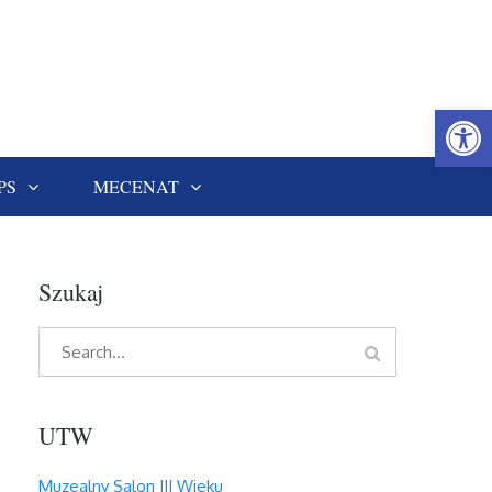
Open
PS
MECENAT
Szukaj
Search
Search
for:
UTW
Muzealny Salon III Wieku