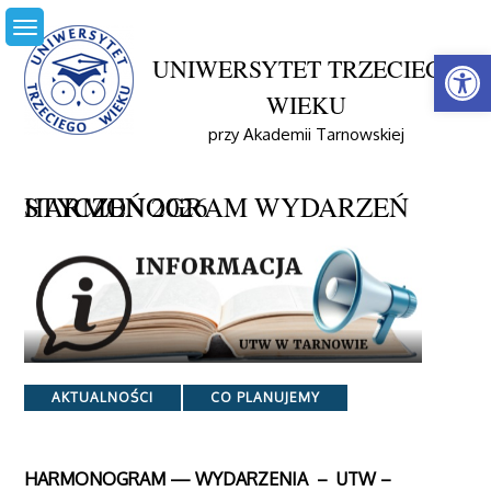
Skip
to
Open
content
UNIWERSYTET TRZECIEGO
WIEKU
Home
Aktualności
przy Akademii Tarnowskiej
HARMONOGRAM WYDARZEŃ STYCZEŃ 2026
HARMONOGRAM WYDARZEŃ STYCZEŃ 2026
Categories
AKTUALNOŚCI
CO PLANUJEMY
HARMONOGRAM — WYDARZENIA – UTW –