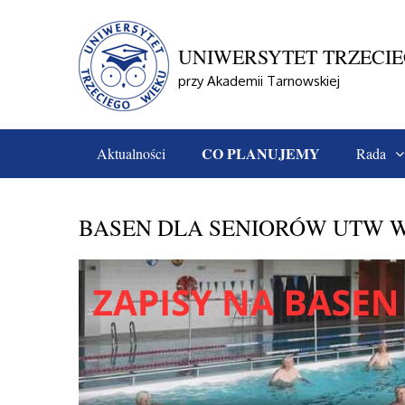
Skip
to
content
UNIWERSYTET TRZECI
przy Akademii Tarnowskiej
CO PLANUJEMY
Aktualności
Rada
Home
Co Planujemy
BASEN DLA SENIORÓW U
BASEN DLA SENIORÓW UTW 