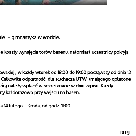
enie – gimnastyka w wodzie.
e koszty wynajęcia torów basenu, natomiast uczestnicy pokryją
wskiej , w każdy wtorek od 18:00 do 19:00 począwszy od dnia 12
r. Całkowita odpłatność dla słuchacza UTW (mającego opłacone
tórą należy wpłacić w sekretariacie w dniu zapisu. Każdy
any każdorazowo przy wejściu na basen.
14 lutego – środa, od godz. 11:00.
BFP,JF