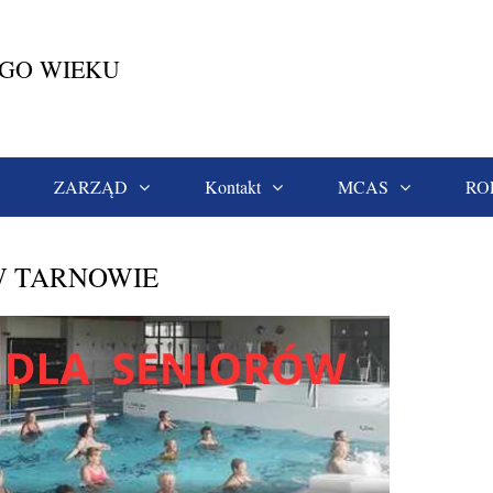
EGO WIEKU
ZARZĄD
Kontakt
MCAS
RO
TW W TARNOWIE
W TARNOWIE