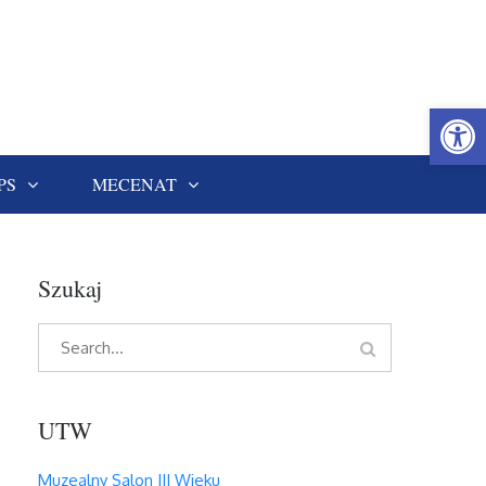
Open
PS
MECENAT
Szukaj
Search
Search
for:
UTW
Muzealny Salon III Wieku