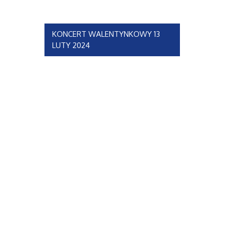
Nawigacja
KONCERT WALENTYNKOWY 13
LUTY 2024
wpisu