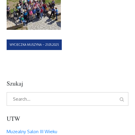
Nawigacja
WYCIECZKA MUSZYNA – 21.05.2025
wpisu
Szukaj
Search
Search
for:
UTW
Muzealny Salon III Wieku