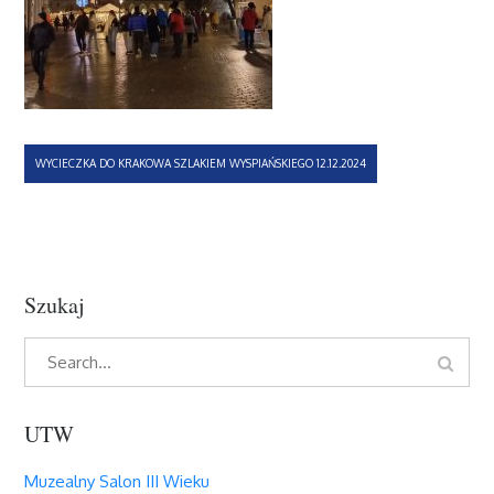
Nawigacja
WYCIECZKA DO KRAKOWA SZLAKIEM WYSPIAŃSKIEGO 12.12.2024
wpisu
Szukaj
Search
Search
for:
UTW
Muzealny Salon III Wieku