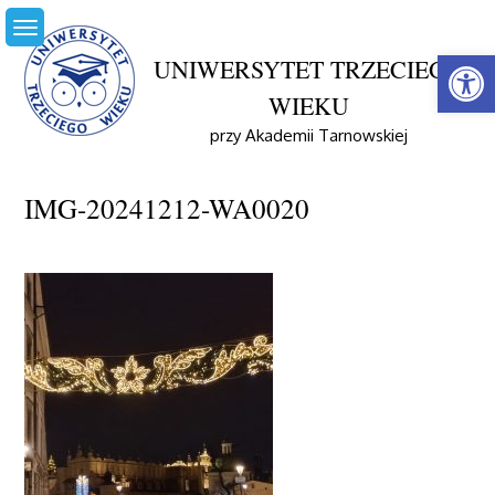
Skip
to
Open
content
UNIWERSYTET TRZECIEGO
Home
Aktualności
WIEKU
Wycieczka Do Krakowa Szlakiem Wyspiańskiego
12.12.2024
przy Akademii Tarnowskiej
IMG-20241212-WA0020
IMG-20241212-WA0020