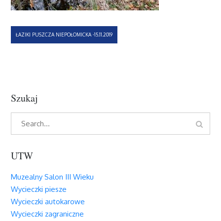
Nawigacja
ŁAZIKI PUSZCZA NIEPOŁOMICKA -15.11.2019
wpisu
Szukaj
Search
Search
for:
UTW
Muzealny Salon III Wieku
Wycieczki piesze
Wycieczki autokarowe
Wycieczki zagraniczne