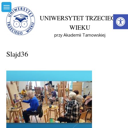
Skip
to
Open
content
UNIWERSYTET TRZECIEGO
WIEKU
Home
Aktualności
przy Akademii Tarnowskiej
Podsumowanie Projektu Mecenat Małopolski
Slajd36
Slajd36