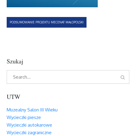
Nawigacja
PODSUMOWANIE PROJEKTU MECENAT MAŁOPOLSKI
wpisu
Szukaj
Search
Search
for:
UTW
Muzealny Salon III Wieku
Wycieczki piesze
Wycieczki autokarowe
Wycieczki zagraniczne