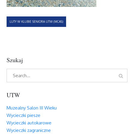
Nawigacja
LUTY W KLUBIE SENIORA UTW (MCAS)
wpisu
Szukaj
Search
Search
for:
UTW
Muzealny Salon III Wieku
Wycieczki piesze
Wycieczki autokarowe
Wycieczki zagraniczne