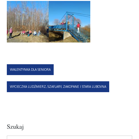
Nawigacja
WALENTYNKA DLA SENIORA
wpisu
WYCIECZKA LUDŹMIERZ, SZAFLARY, ZAKOPANE I STARA LUBOVNA
Szukaj
Search