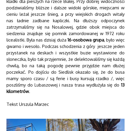
kładki dla pieszych na rzece Białej. Przy dobrej widoczności
podziwialiśmy bliższe i dalsze widoki górskie, miejscami w
cieniu leżał jeszcze śnieg, a przy wiejskich drogach witały
nas ładnie zadbane kapliczki. Na dłuższy odpoczynek
zatrzymaliśmy się na Nosalowej, gdzie obok miejsca do
siedzenia znajduje się pomnik zamordowanej w 1972 roku
licealistki. Była nas dzisiaj duża
16-osobowa grupa
, było więc
gwarno i wesoło. Podczas schodzenia z góry jeszcze jeden
przystanek na deskach i wszystkie buzie wystawione do
słoneczka, było tak przyjemnie, że delektowaliśmy się każdą
chwilą, bo na taką pogodę pewnie przyjdzie nam dłużej
poczekać. Po dojściu do Siedlisk okazało się, że do busa
mamy sporo czasu / są ferie i busy kursują rzadko /, więc
poszliśmy do Lubaszowej i nasza trasa wydłużyła się do
13
kilometrów
.
Tekst Urszula Marzec