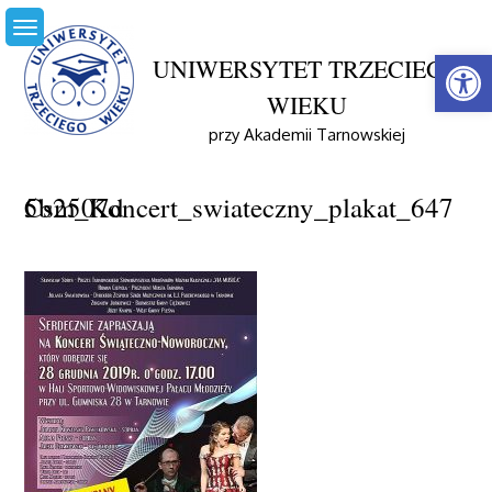
Skip
to
Open
content
UNIWERSYTET TRZECIEGO
WIEKU
Home
Aktualności
Koncert Świąteczno Noworoczny
przy Akademii Tarnowskiej
Csm_Koncert_swiateczny_plakat_6475b2507d
Csm_Koncert_swiateczny_plakat_6475b2507d