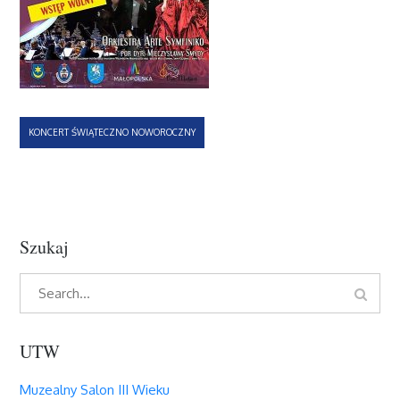
Nawigacja
KONCERT ŚWIĄTECZNO NOWOROCZNY
wpisu
Szukaj
Search
Search
for:
UTW
Muzealny Salon III Wieku