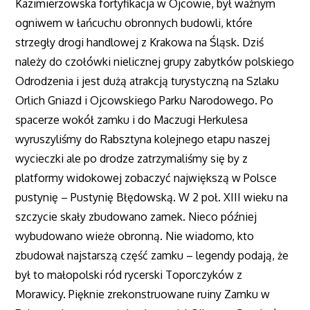
Kazimierzowska fortyfikacja w Ojcowie, był ważnym
ogniwem w łańcuchu obronnych budowli, które
strzegły drogi handlowej z Krakowa na Śląsk. Dziś
należy do czołówki nielicznej grupy zabytków polskiego
Odrodzenia i jest dużą atrakcją turystyczną na Szlaku
Orlich Gniazd i Ojcowskiego Parku Narodowego. Po
spacerze wokół zamku i do Maczugi Herkulesa
wyruszyliśmy do Rabsztyna kolejnego etapu naszej
wycieczki ale po drodze zatrzymaliśmy się by z
platformy widokowej zobaczyć największą w Polsce
pustynię – Pustynię Błędowską. W 2 poł. XIII wieku na
szczycie skały zbudowano zamek. Nieco później
wybudowano wieże obronną. Nie wiadomo, kto
zbudował najstarszą część zamku – legendy podają, że
był to małopolski ród rycerski Toporczyków z
Morawicy. Pięknie zrekonstruowane ruiny Zamku w