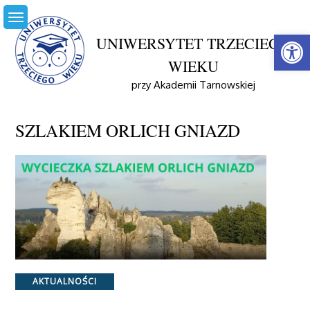
Skip
to
Open
content
UNIWERSYTET TRZECIEGO
WIEKU
przy Akademii Tarnowskiej
Home
Aktualności
SZLAKIEM ORLICH GNIAZD
SZLAKIEM ORLICH GNIAZD
Categories
AKTUALNOŚCI